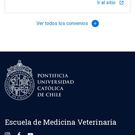
Ir al sitio
launch
Ver todos los convenios
add
Escuela de Medicina Veterinaria