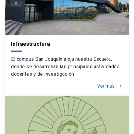
Infraestructura
El campus San Joaquín aloja nuestra Escuela,
donde se desarrollan las principales actividades
docentes y de investigación
Ver más
keyboard_arrow_right