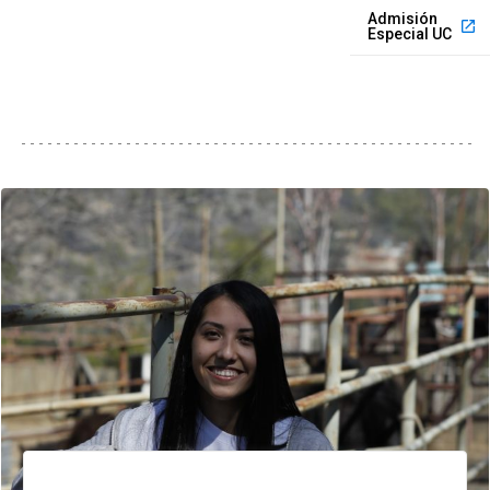
Admisión
launch
Especial UC