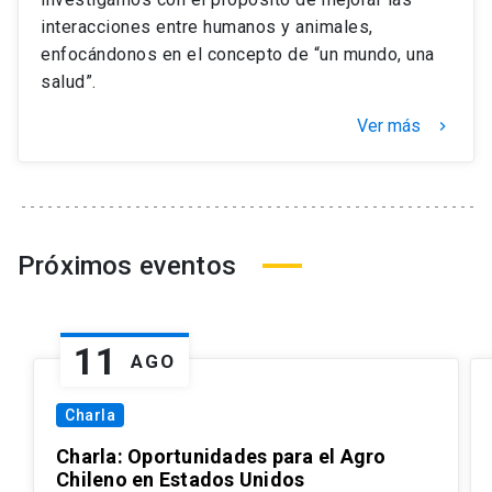
interacciones entre humanos y animales,
enfocándonos en el concepto de “un mundo, una
salud”.
Ver más
keyboard_arrow_right
Próximos eventos
11
AGO
Charla
Charla: Oportunidades para el Agro
Chileno en Estados Unidos