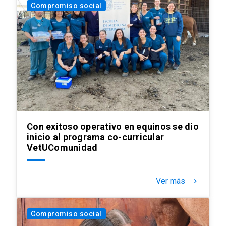
Compromiso social
Con exitoso operativo en equinos se dio
inicio al programa co-curricular
VetUComunidad
Ver más
keyboard_arrow_right
Compromiso social