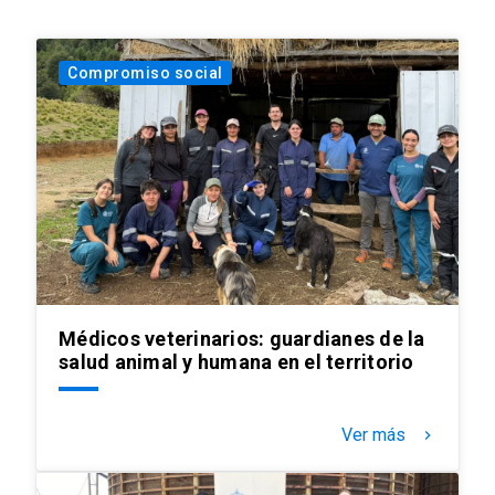
Compromiso social
Médicos veterinarios: guardianes de la
salud animal y humana en el territorio
Ver más
keyboard_arrow_right