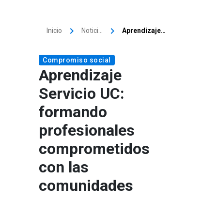
keyboard_arrow_right
keyboard_arrow_right
Inicio
Noticias
Aprendizaje Servicio UC: formando profesionales comprometidos con las comunidades
Compromiso social
Aprendizaje
Servicio UC:
formando
profesionales
comprometidos
con las
comunidades