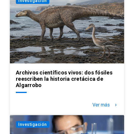
Investigación
Archivos científicos vivos: dos fósiles
reescriben la historia cretácica de
Algarrobo
Ver más
keyboard_arrow_right
Investigación