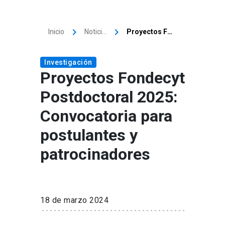
keyboard_arrow_right
keyboard_arrow_right
Inicio
Noticias
Proyectos Fondecyt Postdoctoral 2025: Convocatoria para postulantes y patrocinadores
Investigación
Proyectos Fondecyt
Postdoctoral 2025:
Convocatoria para
postulantes y
patrocinadores
18 de marzo 2024