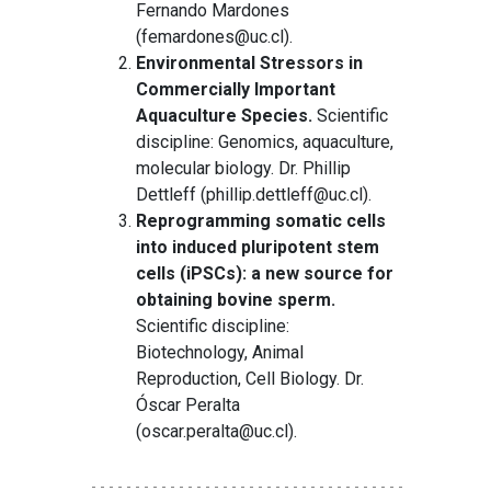
Fernando Mardones
(
femardones@uc.cl
).
Environmental Stressors in
Commercially Important
Aquaculture Species.
Scientific
discipline: Genomics, aquaculture,
molecular biology. Dr. Phillip
Dettleff (
phillip.dettleff@uc.cl
).
Reprogramming somatic cells
into induced pluripotent stem
cells (iPSCs): a new source for
obtaining bovine sperm.
Scientific discipline:
Biotechnology, Animal
Reproduction, Cell Biology. Dr.
Óscar Peralta
(oscar.peralta@uc.cl).