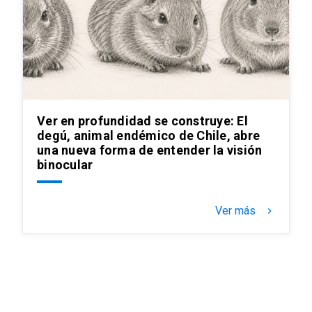
Ver en profundidad se construye: El
degú, animal endémico de Chile, abre
una nueva forma de entender la visión
binocular
Ver más
keyboard_arrow_right