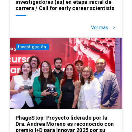
investigadores (as) en etapa inicial de
carrera / Call for early career scientists
Ver más
keyboard_arrow_right
Investigación
PhageStop: Proyecto liderado por la
Dra. Andrea Moreno es reconocido con
premio I+D para Innovar 2025 por su