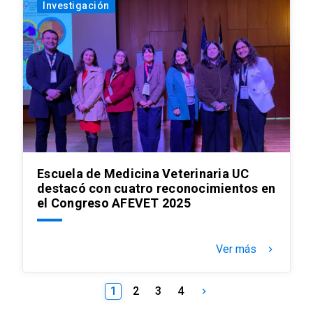
Investigación
Escuela de Medicina Veterinaria UC
destacó con cuatro reconocimientos en
el Congreso AFEVET 2025
Ver más
keyboard_arrow_right
1
2
3
4
keyboard_arrow_right