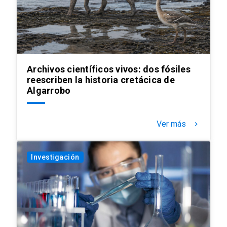
Archivos científicos vivos: dos fósiles
reescriben la historia cretácica de
Algarrobo
Ver más
keyboard_arrow_right
Investigación