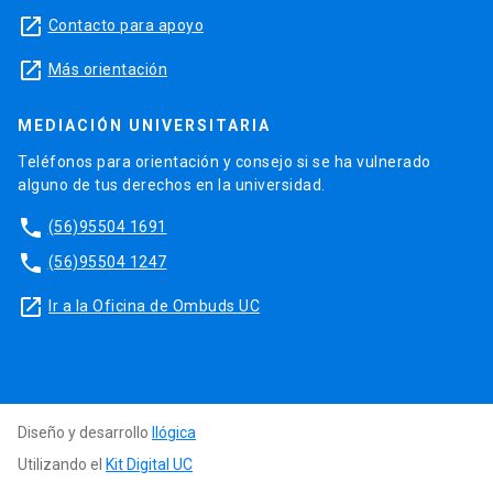
launch
Contacto para apoyo
launch
Más orientación
MEDIACIÓN UNIVERSITARIA
Teléfonos para orientación y consejo si se ha vulnerado
alguno de tus derechos en la universidad.
phone
(56)95504 1691
phone
(56)95504 1247
launch
Ir a la Oficina de Ombuds UC
Diseño y desarrollo
Ilógica
Utilizando el
Kit Digital UC