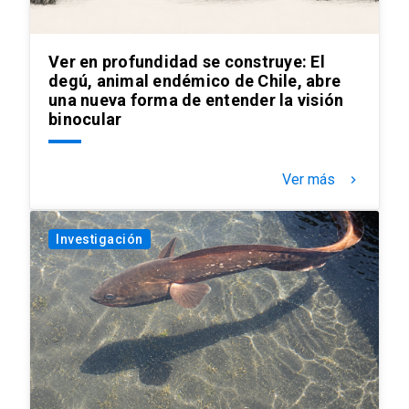
Ver en profundidad se construye: El
degú, animal endémico de Chile, abre
una nueva forma de entender la visión
binocular
Ver más
keyboard_arrow_right
Investigación