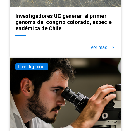
Investigadores UC generan el primer
genoma del congrio colorado, especie
endémica de Chile
Ver más
keyboard_arrow_right
Investigación