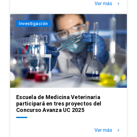
Ver más
keyboard_arrow_right
Investigación
Escuela de Medicina Veterinaria
participará en tres proyectos del
Concurso Avanza UC 2025
Ver más
keyboard_arrow_right