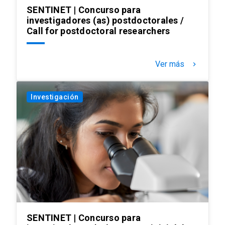
SENTINET | Concurso para
investigadores (as) postdoctorales /
Call for postdoctoral researchers
Ver más
keyboard_arrow_right
Investigación
SENTINET | Concurso para