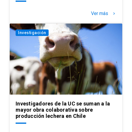
Ver más
keyboard_arrow_right
Investigación
Investigadores de la UC se suman a la
mayor obra colaborativa sobre
producción lechera en Chile