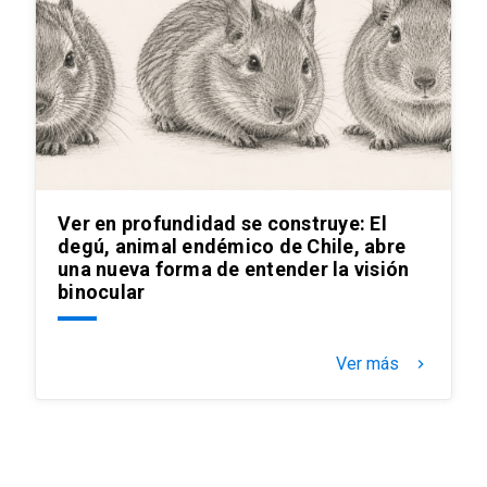
Ver en profundidad se construye: El
degú, animal endémico de Chile, abre
una nueva forma de entender la visión
binocular
Ver más
keyboard_arrow_right