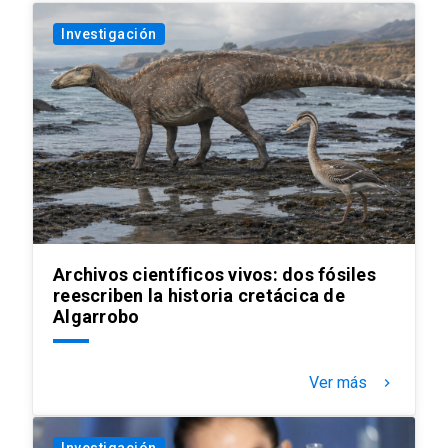
Investigación
Archivos científicos vivos: dos fósiles
reescriben la historia cretácica de
Algarrobo
Ver más
keyboard_arrow_right
Investigación