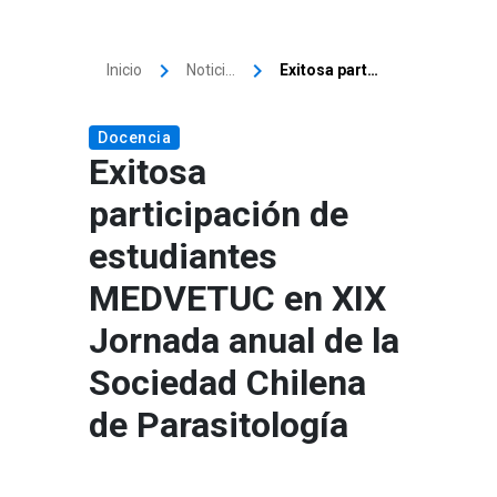
keyboard_arrow_right
keyboard_arrow_right
Inicio
Noticias
Exitosa participación de estudiantes MEDVETUC en XIX Jornada anual de la Sociedad Chilena de Parasitología
Docencia
Exitosa
participación de
estudiantes
MEDVETUC en XIX
Jornada anual de la
Sociedad Chilena
de Parasitología